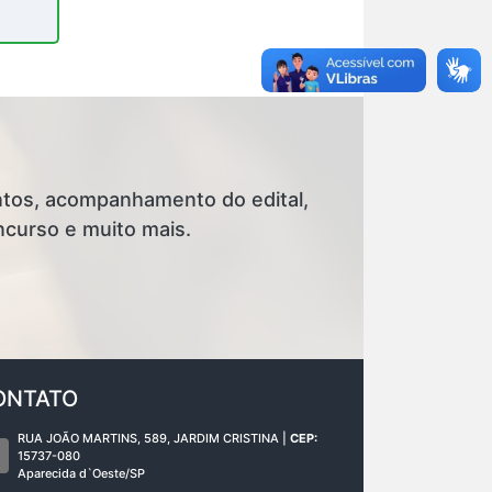
ntos, acompanhamento do edital,
ncurso e muito mais.
ONTATO
RUA JOÃO MARTINS, 589, JARDIM CRISTINA |
CEP:
15737-080
Aparecida d`Oeste/SP